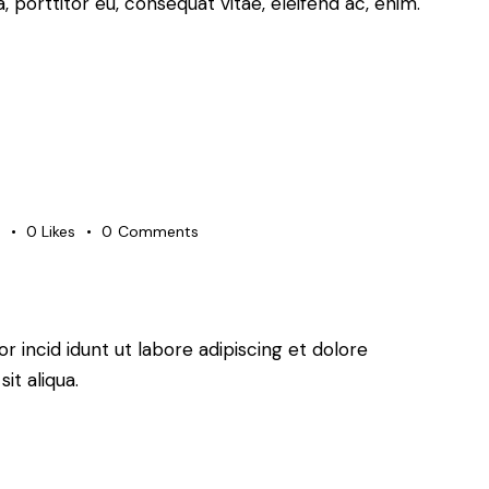
a, porttitor eu, consequat vitae, eleifend ac, enim.
s
0
Likes
0
Comments
r incid idunt ut labore adipiscing et dolore
t aliqua.