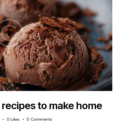
d recipes to make home
0
Likes
0
Comments