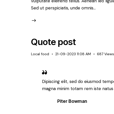
vulputate eleifend tellus. Aenean leo ligul
Sed ut perspiciatis, unde omnis…
Quote post
Local food
21-09-2023 11:08 AM
687
View
Dipiscing elit, sed do eiusmod tempo
magna minim totam rem iste natus si
Piter Bowman