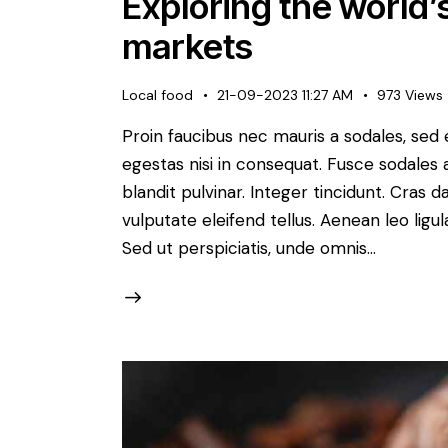
Exploring the world’
markets
Local food
21-09-2023 11:27 AM
973
Views
Proin faucibus nec mauris a sodales, sed
egestas nisi in consequat. Fusce sodales 
blandit pulvinar. Integer tincidunt. Cra
vulputate eleifend tellus. Aenean leo ligul
Sed ut perspiciatis, unde omnis…