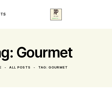
CTS
ag: Gourmet
E
ALL POSTS
TAG: GOURMET