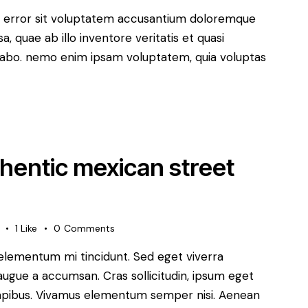
us error sit voluptatem accusantium doloremque
 quae ab illo inventore veritatis et quasi
icabo. nemo enim ipsam voluptatem, quia voluptas
thentic mexican street
1
Like
0
Comments
 elementum mi tincidunt. Sed eget viverra
augue a accumsan. Cras sollicitudin, ipsum eget
s dapibus. Vivamus elementum semper nisi. Aenean