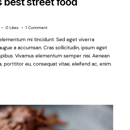
s best street food
0
Likes
1
Comment
 elementum mi tincidunt. Sed eget viverra
augue a accumsan. Cras sollicitudin, ipsum eget
s dapibus. Vivamus elementum semper nisi. Aenean
a, porttitor eu, consequat vitae, eleifend ac, enim.