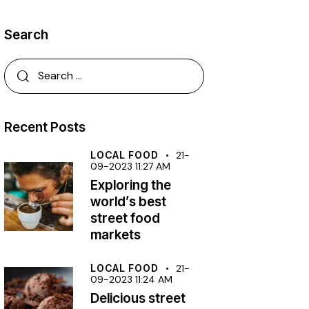
Search
Recent Posts
LOCAL FOOD
21-
09-2023 11:27 AM
Exploring the
world’s best
street food
markets
LOCAL FOOD
21-
09-2023 11:24 AM
Delicious street